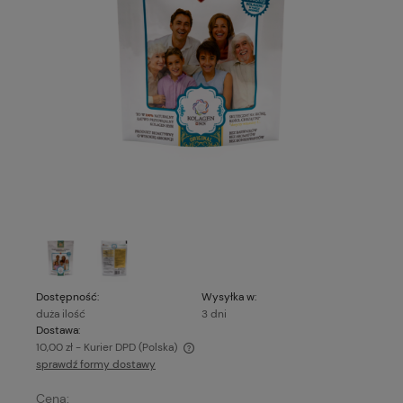
Dostępność:
Wysyłka w:
duża ilość
3 dni
Dostawa:
10,00 zł
- Kurier DPD
(Polska)
sprawdź formy dostawy
Cena nie zawiera ewentualnych kosztów płatności
Cena: