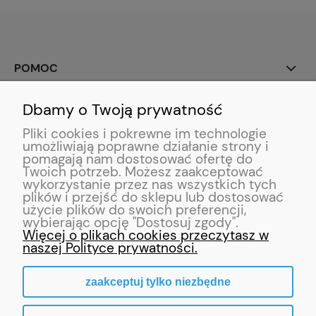
POMOC
Dbamy o Twoją prywatność
MOJE KONTO
Pliki cookies i pokrewne im technologie
umożliwiają poprawne działanie strony i
PŁATNOŚCI I DOSTAWA
pomagają nam dostosować ofertę do
Twoich potrzeb. Możesz zaakceptować
wykorzystanie przez nas wszystkich tych
INFORMACJE
plików i przejść do sklepu lub dostosować
użycie plików do swoich preferencji,
wybierając opcję "Dostosuj zgody".
O NAS
Więcej o plikach cookies przeczytasz w
naszej Polityce prywatności.
zaakceptuj tylko niezbędne
pokaż pełną wersję strony